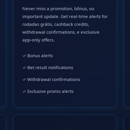
Never miss a promotion, bônus, ou
important update. Get real-time alerts for
rodadas grátis, cashback credits,
withdrawal confirmations, e exclusive
app-only offers.
✓ Bonus alerts
✓ Bet result notifications
✓ Withdrawal confirmations
✓ Exclusive promo alerts