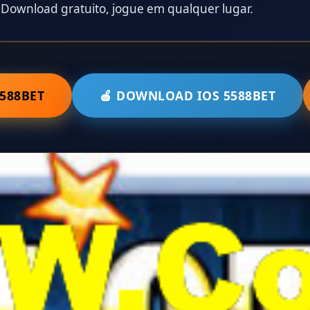
 Download gratuito, jogue em qualquer lugar.
588BET
🍎 DOWNLOAD IOS 5588BET