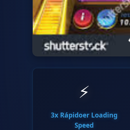
⚡
3x Rápidoer Loading
Speed