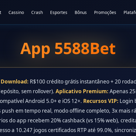
t
Cassino
Crash
Esportes
Bônus
Promoções
Plata
App 5588Bet
e Download:
R$100 crédito grátis instantâneo + 20 roda
epósito, sem rollover).
Aplicativo Premium:
Apenas 25M
ompatível Android 5.0+ e iOS 12+.
Recursos VIP:
Login 
es push em tempo real, modo offline completo, 3x mais 
ios do app recebem 20% cashback (vs 15% web), credi
sso a 10.247 jogos certificados RTP até 99.0%, sincroni