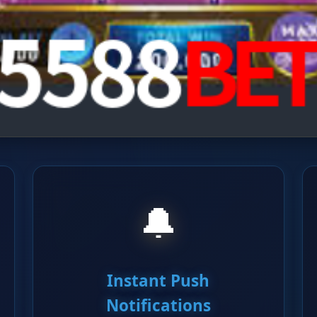
🔔
Instant Push
Notifications