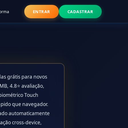
forma
ENTRAR
CADASTRAR
das grátis para novos
B, 4.8⭐ avaliação,
biométrico Touch
rápido que navegador.
tado automaticamente
zação cross-device,