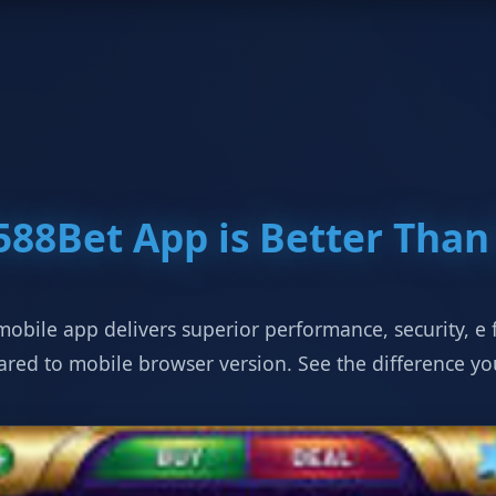
588Bet App is Better Than
mobile app delivers superior performance, security, e 
red to mobile browser version. See the difference you