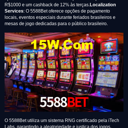
R$1000 e um cashback de 12% às terças.
Localization
Services
: O 5588Bet oferece opções de pagamento
locais, eventos especiais durante feriados brasileiros e
mesas de jogo dedicadas para o público brasileiro.
O 5588Bet utiliza um sistema RNG certificado pela iTech
Labs, garantindo a aleatoriedade e justiça dos jogos.