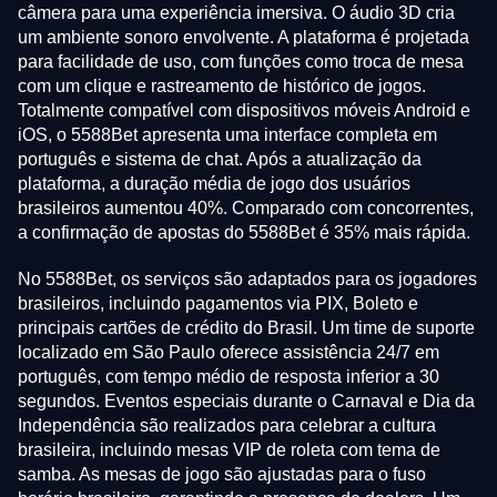
câmera para uma experiência imersiva. O áudio 3D cria
um ambiente sonoro envolvente. A plataforma é projetada
para facilidade de uso, com funções como troca de mesa
com um clique e rastreamento de histórico de jogos.
Totalmente compatível com dispositivos móveis Android e
iOS, o 5588Bet apresenta uma interface completa em
português e sistema de chat. Após a atualização da
plataforma, a duração média de jogo dos usuários
brasileiros aumentou 40%. Comparado com concorrentes,
a confirmação de apostas do 5588Bet é 35% mais rápida.
No 5588Bet, os serviços são adaptados para os jogadores
brasileiros, incluindo pagamentos via PIX, Boleto e
principais cartões de crédito do Brasil. Um time de suporte
localizado em São Paulo oferece assistência 24/7 em
português, com tempo médio de resposta inferior a 30
segundos. Eventos especiais durante o Carnaval e Dia da
Independência são realizados para celebrar a cultura
brasileira, incluindo mesas VIP de roleta com tema de
samba. As mesas de jogo são ajustadas para o fuso