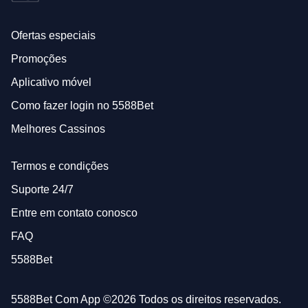
Ofertas especiais
Promoções
Aplicativo móvel
Como fazer login no 5588Bet
Melhores Cassinos
Termos e condições
Suporte 24/7
Entre em contato conosco
FAQ
5588Bet
5588Bet Com App ©2026 Todos os direitos reservados.