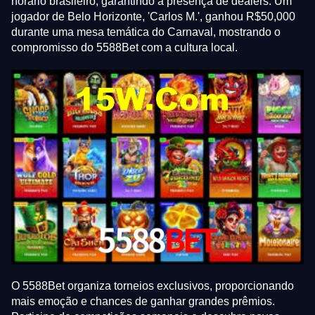
horário brasileiro, garantindo a presença de dealers. Um
jogador de Belo Horizonte, 'Carlos M.', ganhou R$50,000
durante uma mesa temática do Carnaval, mostrando o
compromisso do 5588Bet com a cultura local.
O 5588Bet organiza torneios exclusivos, proporcionando
mais emoção e chances de ganhar grandes prêmios.